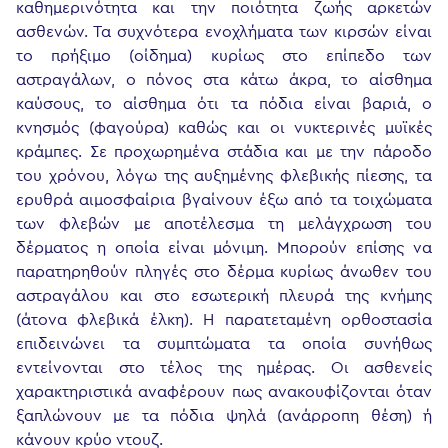
καθημερινότητα και την ποιότητα ζωής αρκετών
ασθενών. Τα συχνότερα ενοχλήματα των κιρσών είναι
το πρήξιμο (οίδημα) κυρίως στο επίπεδο των
αστραγάλων, ο πόνος στα κάτω άκρα, το αίσθημα
καύσους, το αίσθημα ότι τα πόδια είναι βαριά, ο
κνησμός (φαγούρα) καθώς και οι νυκτερινές μυϊκές
κράμπες. Σε προχωρημένα στάδια και με την πάροδο
του χρόνου, λόγω της αυξημένης φλεβικής πίεσης, τα
ερυθρά αιμοσφαίρια βγαίνουν έξω από τα τοιχώματα
των φλεβών με αποτέλεσμα τη μελάγχρωση του
δέρματος η οποία είναι μόνιμη. Μπορούν επίσης να
παρατηρηθούν πληγές στο δέρμα κυρίως άνωθεν του
αστραγάλου και στο εσωτερική πλευρά της κνήμης
(άτονα φλεβικά έλκη). Η παρατεταμένη ορθοστασία
επιδεινώνει τα συμπτώματα τα οποία συνήθως
εντείνονται στο τέλος της ημέρας. Οι ασθενείς
χαρακτηριστικά αναφέρουν πως ανακουφίζονται όταν
ξαπλώνουν με τα πόδια ψηλά (ανάρροπη θέση) ή
κάνουν κρύο ντουζ.