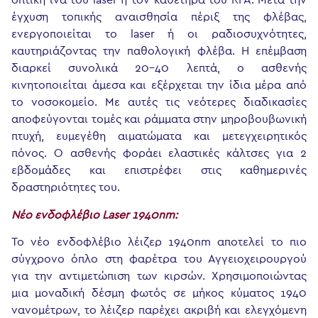
οπτική ίνα του laser ή τον καθετήρα του RFA. Μετά την
έγχυση τοπικής αναισθησία πέριξ της φλέβας,
ενεργοποιείται το laser ή οι ραδιοσυχνότητες,
καυτηριάζοντας την παθολογική φλέβα. Η επέμβαση
διαρκεί συνολικά 20-40 λεπτά, ο ασθενής
κινητοποιείται άμεσα και εξέρχεται την ίδια μέρα από
το νοσοκομείο. Με αυτές τις νεότερες διαδικασίες
αποφεύγονται τομές και ράμματα στην μηροβουβωνική
πτυχή, ευμεγέθη αιματώματα και μετεγχειρητικός
πόνος. Ο ασθενής φοράει ελαστικές κάλτσες για 2
εβδομάδες και επιστρέφει στις καθημερινές
δραστηριότητες του.
Νέο ενδοφλέβιο Laser 1940nm:
Το νέο ενδοφλέβιο λέιζερ 1940nm αποτελεί το πιο
σύγχρονο όπλο στη φαρέτρα του Αγγειοχειρουργού
για την αντιμετώπιση των κιρσών. Χρησιμοποιώντας
μια μοναδική δέσμη φωτός σε μήκος κύματος 1940
νανομέτρων, το λέιζερ παρέχει ακριβή και ελεγχόμενη