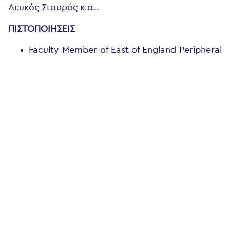
Λευκός Σταυρός κ.α..
ΠΙΣΤΟΠΟΙΗΣΕΙΣ
Faculty Member of East of England Peripheral
Vascular Skill Course, Colchester Hospital
University NHS Foundation Trust, UK, 2018
Tips and tricks in open carotid surgery,
Controversies and Updates in Vascular
Surgery, Paris, France, 2020
Embolization principles and techniques for
vascular surgeons, Controversies and
Updates in Vascular Surgery, Paris, France,
2020
Staff Radiation Safety in Vascular Theatres,
East Suffolk and North Essex NHS Foundation
Trust, UK, 2019