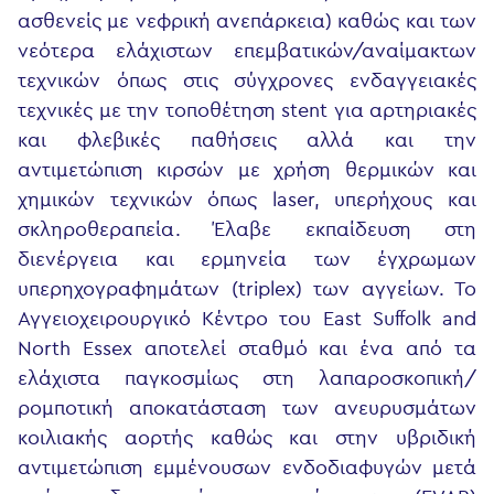
ασθενείς με νεφρική ανεπάρκεια) καθώς και των
νεότερα ελάχιστων επεμβατικών/αναίμακτων
τεχνικών όπως στις σύγχρονες ενδαγγειακές
τεχνικές με την τοποθέτηση stent για αρτηριακές
και φλεβικές παθήσεις αλλά και την
αντιμετώπιση κιρσών με χρήση θερμικών και
χημικών τεχνικών όπως laser, υπερήχους και
σκληροθεραπεία. Έλαβε εκπαίδευση στη
διενέργεια και ερμηνεία των έγχρωμων
υπερηχογραφημάτων (triplex) των αγγείων. Το
Αγγειοχειρουργικό Κέντρο του East Suffolk and
North Essex αποτελεί σταθμό και ένα από τα
ελάχιστα παγκοσμίως στη λαπαροσκοπική/
ρομποτική αποκατάσταση των ανευρυσμάτων
κοιλιακής αορτής καθώς και στην υβριδική
αντιμετώπιση εμμένουσων ενδοδιαφυγών μετά